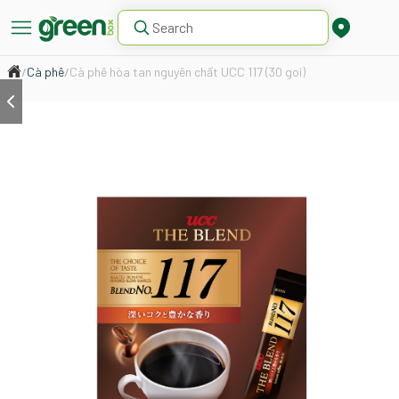
/
Cà phê
/
Cà phê hòa tan nguyên chất UCC 117 (30 goi)