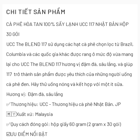
CHI TIẾT SẢN PHẨM
CÀ PHÊ HÒA TAN 100% SẤY LẠNH UCC 117 NHẬT BẢN HỘP
30 GÓI
UCC The BLEND 117 sử dụng các hạt cà phê chọn lọc từ Brazil,
Columbia và các quốc gia khác được rang ở mức độ vừa mang
lại cho UCC The BLEND 117 hương vị đậm đà, sâu lắng, và giúp
117 trở thành sản phẩm được yêu thích của những người uống
cà phê đen. Hãy thử uống nóng và kết hợp với một ít sữa.
Hương vị: Đậm đà, sâu lắng
✅Thương hiệu: UCC - Thương hiệu cà phê Nhật Bản. JP
🇲🇾Xuất xứ: Malaysia
✅Quy cách đóng gói: hộp giấy 60 gram (2 gram x 30 gói)
☑️ƯU ĐIỂM NỔI BẬT