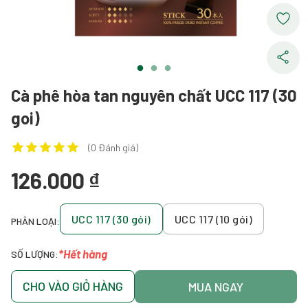
Cà phê hòa tan nguyên chất UCC 117 (30
goi)
(0 Đánh giá)
126.000 ₫
UCC 117 (30 gói)
UCC 117 (10 gói)
PHÂN LOẠI:
*Hết hàng
SỐ LƯỢNG:
CHO VÀO GIỎ HÀNG
MUA NGAY