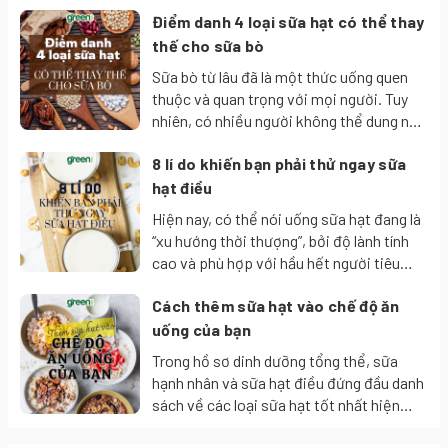
Điểm danh 4 loại sữa hạt có thể thay
thế cho sữa bò
Sữa bò từ lâu đã là một thức uống quen
thuộc và quan trọng với mọi người. Tuy
nhiên, có nhiều người không thể dung nạp
các loại sữa động vật vì lí do về thể chất
8 lí do khiến bạn phải thử ngay sữa
hay sở thích. Nếu bạn là một trong những
người đang tìm kiếm giải pháp này, thì
hạt điều
thật may mắn khi có đến 4 loại sữa hạt có
Hiện nay, có thể nói uống sữa hạt đang là
thể thay thế cho sữa bò.
☑️HƯỚNG DẪN SỬ DỤNG
“xu hướng thời thượng”, bởi độ lành tính
cao và phù hợp với hầu hết người tiêu
Cho cà phê vào 140ml nước, khuấy đều và thưởng thức
dùng. Một trong số đó phải kể đến sữa
☑️HƯỚNG DẪN BẢO QUẢN
Cách thêm sữa hạt vào chế độ ăn
hạt điều. Sữa hạt điều hay sữa điều là
một trong những loại sữa thực vật đầy
uống của bạn
Bảo quản nơi khô ráo, thoáng mát. Tránh nơi có nhiệt độ và
dinh dưỡng với các tác dụng hữu ích cho
Trong hồ sơ dinh dưỡng tổng thể, sữa
độ ẩm cao, tránh ánh nắng trực tiếp.
sức khỏe con người.
hạnh nhân và sữa hạt điều đứng đầu danh
Hạn sử dụng: 24 tháng kể từ NSX
sách về các loại sữa hạt tốt nhất hiện
nay. Mỗi cốc chứa khoảng 25 đến 50 phần
🧨Lưu ý: