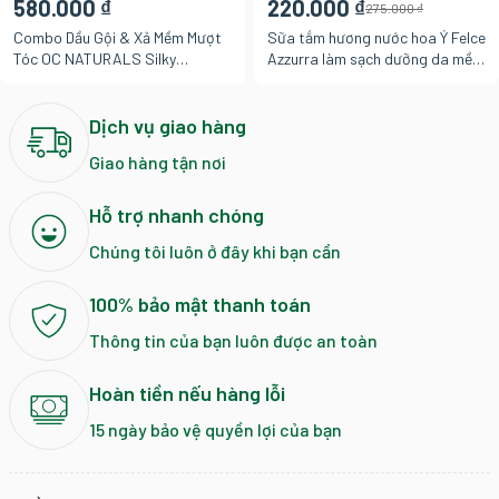
580.000 ₫
220.000 ₫
275.000 ₫
Combo Dầu Gội & Xả Mềm Mượt
Sữa tắm hương nước hoa Ý Felce
Tóc OC NATURALS Silky
Azzurra làm sạch dưỡng da mềm
Smooth Tinh Chất Hoa Sen Và
mịn với hương xạ hương trắng
Lô Hội Giảm Khô Xơ Gãy Rụng
tinh khôi và thanh lịch, chai
400ml
650ml
Dịch vụ giao hàng
Giao hàng tận nơi
Hỗ trợ nhanh chóng
Chúng tôi luôn ở đây khi bạn cần
100% bảo mật thanh toán
Thông tin của bạn luôn được an toàn
Hoàn tiền nếu hàng lỗi
15 ngày bảo vệ quyền lợi của bạn