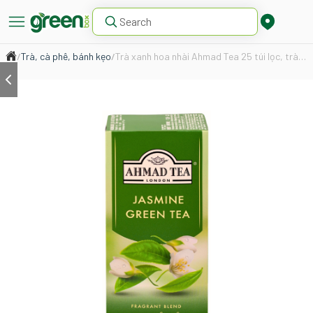
/
Trà, cà phê, bánh kẹo
/
Trà xanh hoa nhài Ahmad Tea 25 túi lọc, trà Anh thơm thanh tao, uống dịu nhẹ thư giãn