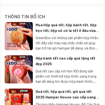
hương nhiều lần.
- Vị trà thanh mát, hậu ngọt, hòa quyện hương nhài dịu nhẹ
sang trọng.
THÔNG TIN BỔ ÍCH
- Đạt giải thưởng Great Taste Award danh giá
Mua Hộp quà tết, hộp bánh tết, hộp
kẹo tết, hộp sô cô la tết ở đâu vừa
- Dạng túi lọc tiện lợi, dễ pha chế.
ngon vừa đẹp vừa rẻ?
GreenBox với những sản phẩm hộp thiếc
- Thương hiệu uy tín toàn cầu với tiêu chuẩn chất lượng Anh
tết đầy sắc màu này chắc chắn sẽ giúp
Quốc.
bạn trổ tài gói hamper dễ dàng, và đơn
Thành phần:
Trà xanh, hương liệu tự nhiên (hoa nhài). Trà
giản chỉ cần tặng 1 hộp bánh tết, hộp kẹo
Hộp bánh tết cao cấp quà tặng tết
tết hay hộp sô cô la tết cũng đủ thể hiện
được ướp hương với hoa nhài.
được sự sang trọng và chu đáo của mình
đẹp 2025
🍀 Công Dụng:
tới người nhận.
Quà tết cao cấp với hơn 100 dòng sản
- Tạo cảm giác dễ chịu, ấm áp: hương vị đậm đà nguyên bản
phẩm với thiết kế hộp thiếc sang trọng
bạn dễ dàng tìm được hộp bánh thiếc,
của trà xanh tạo cảm giác thư thái, dễ chịu.
hộp kẹo thiếc, hộp quà sô cô la... cùng
- Xoa dịu tâm trí giúp bạn cảm thấy thư giãn và an yên hơn,
Quà tết, hộp quà tết, giỏ quà tết
hơn 1000+ sản phẩm bánh kẹo tại
GreenBox với thiết kế đẹp đẳng cấp sẽ là
2025 Hamper House cao cấp sang
đặc biệt trong những khoảnh khắc nghỉ ngơi.
món quà ý nghĩa mang giá trị tri ân đích
trọng ý nghĩa tặng người thân, nhân
Thương Hiệu Hamper House, đối Tác Quà