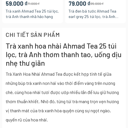
59.000 ₫
79.000 ₫
71.000 ₫
95.000 ₫
Trà xanh Ahmad Tea 25 túi lọc,
Trà đen bá tước Ahmad Tea
trà Anh thanh nhã hảo hạng
earl grey 25 túi lọc, trà Anh
đậm vị tỉnh táo thơm ngon hảo
hạng
CHI TIẾT SẢN PHẨM
Trà xanh hoa nhài Ahmad Tea 25 túi
lọc, trà Anh thơm thanh tao, uống dịu
nhẹ thư giãn
Trà Xanh Hoa Nhài Ahmad Tea được kết hợp tinh tế giữa
những búp trà xanh non hái vào thời điểm vàng trên nương
chè, cùng hoa nhài tươi được ướp nhiều lần để lưu giữ hương
thơm thuần khiết. Nhờ đó, từng túi trà mang trọn vẹn hương
vị thanh mát của trà xanh hòa quyện cùng sự ngọt ngào,
quyến rũ của hoa nhài.