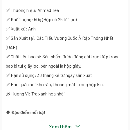
✅ Thương hiệu: Ahmad Tea
✅ Khối lượng: 50g (Hộp có 25 túi lọc)
✅ Xuất xứ: Anh
✅ Sản Xuất tại: Các Tiểu Vương Quốc Ả Rập Thống Nhất
(UAE)
✅
Chất liệu bao bì:
Sản phẩm được đóng gói trực tiếp trong
bao bì túi giấy lọc, bên ngoài là hộp giấy.
✅ Hạn sử dụng: 36 tháng kể từ ngày sản xuất
✅ Bảo quản nơi khô ráo, thoáng mát, trong hộp kín.
🌿 Hương Vị: Trà xanh hoa nhài
🍀 Đặc điểm nổi bật
- Kết hợp tinh tế giữa trà xanh non và hoa nhài tươi ướp
Xem thêm