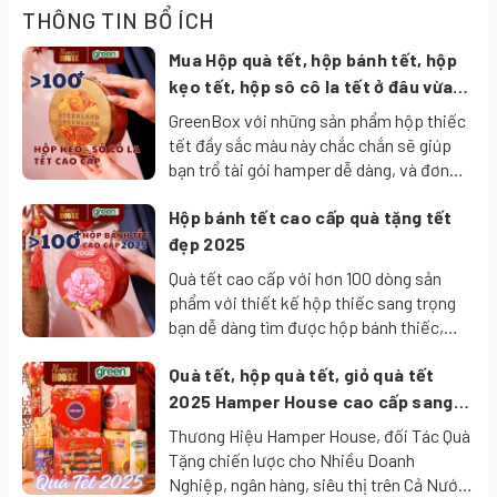
THÔNG TIN BỔ ÍCH
thời điểm nào trong ngày
- Có thể pha kèm cam hoặc mật ong để gia tăng hương vị
Mua Hộp quà tết, hộp bánh tết, hộp
kẹo tết, hộp sô cô la tết ở đâu vừa
- Đóng gói trong túi nhôm kín, giúp giữ hương thơm tròn đầy
ngon vừa đẹp vừa rẻ?
GreenBox với những sản phẩm hộp thiếc
- Dạng túi lọc tiện lợi, dễ pha chế.
tết đầy sắc màu này chắc chắn sẽ giúp
- Thương hiệu uy tín toàn cầu với tiêu chuẩn chất lượng Anh
bạn trổ tài gói hamper dễ dàng, và đơn
giản chỉ cần tặng 1 hộp bánh tết, hộp kẹo
Quốc.
Hộp bánh tết cao cấp quà tặng tết
tết hay hộp sô cô la tết cũng đủ thể hiện
Thành phần:
Trà đen, hương liệu nhân tạo (quế), quế 10%.
được sự sang trọng và chu đáo của mình
đẹp 2025
🍀 Công Dụng:
tới người nhận.
Quà tết cao cấp với hơn 100 dòng sản
- Tạo cảm giác dễ chịu, ấm áp: hương vị đậm đà thơm cay tạo
phẩm với thiết kế hộp thiếc sang trọng
bạn dễ dàng tìm được hộp bánh thiếc,
cảm giác thư thái, dễ chịu.
hộp kẹo thiếc, hộp quà sô cô la... cùng
- Xoa dịu tâm trí giúp bạn cảm thấy thư giãn và an yên hơn,
Quà tết, hộp quà tết, giỏ quà tết
hơn 1000+ sản phẩm bánh kẹo tại
GreenBox với thiết kế đẹp đẳng cấp sẽ là
2025 Hamper House cao cấp sang
đặc biệt trong những khoảnh khắc nghỉ ngơi.
món quà ý nghĩa mang giá trị tri ân đích
trọng ý nghĩa tặng người thân, nhân
Thương Hiệu Hamper House, đối Tác Quà
- Cung cấp các chất chống oxy hóa tự nhiên, giúp cơ thể khỏe
thực.
viên, đối tác
Tặng chiến lược cho Nhiều Doanh
mạnh.
Nghiệp, ngân hàng, siêu thị trên Cả Nước.