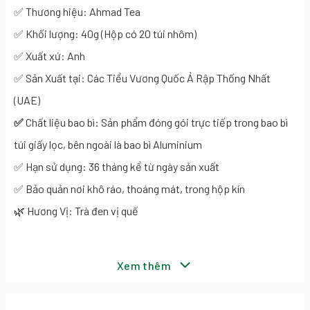
✅ Thương hiệu: Ahmad Tea
✅ Khối lượng: 40g (Hộp có 20 túi nhôm)
✅ Xuất xứ: Anh
✅ Sản Xuất tại: Các Tiểu Vương Quốc Ả Rập Thống Nhất
(UAE)
✅
Chất liệu bao bì: Sản phẩm đóng gói trực tiếp trong bao bì
túi giấy lọc, bên ngoài là bao bì Aluminium
✅ Hạn sử dụng: 36 tháng kể từ ngày sản xuất
✅ Bảo quản nơi khô ráo, thoáng mát, trong hộp kín
🌿 Hương Vị: Trà đen vị quế
🍀 Đặc điểm nổi bật
Xem thêm
- Nguyên liệu quế tự nhiên kết hợp cùng trà đen hảo hạng
- Hương thơm cay nồng, ấm áp, dễ thưởng thức vào bất kỳ