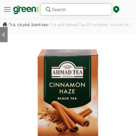
/
Trà, cà phê, bánh kẹo
/
Trà quế Ahmad Tea 20 túi nhôm, trà Anh thơm ấm hương quế