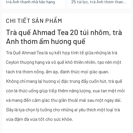
trà Anh thanh nhã hảo hạng
25 túi lọc, trà Anh thơm thanh
tao, uống dịu nhẹ thư giãn
CHI TIẾT SẢN PHẨM
Trà quế Ahmad Tea 20 túi nhôm, trà
Anh thơm ấm hương quế
Trà Quế Ahmad Tea là sự kết hợp tinh tế giữa những lá trà
Ceylon thượng hạng và vỏ quế khô thiên nhiên, tạo nên một
tách trà thơm nồng, ấm áp, đánh thức mọi giác quan.
Không chỉ mang lại hương vị đặc trưng đầy cuốn hút, trà quế
còn là thức uống giúp tiếp thêm năng lượng, xua tan mệt mỏi
và mang đến cảm giác thư giãn thoải mái sau một ngày dài.
Đây là lựa chọn lý tưởng cho những ai yêu thích một loại trà
vừa đậm đà vừa tốt cho sức khỏe.