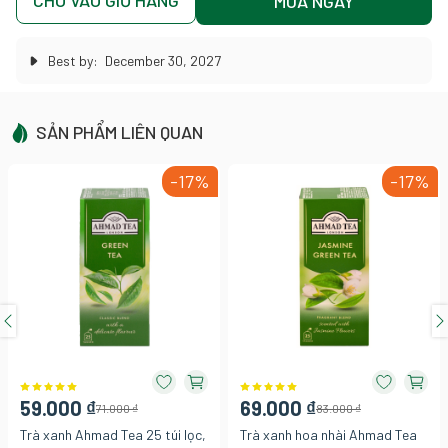
CHO VÀO GIỎ HÀNG
MUA NGAY
Best by:
December 30, 2027
SẢN PHẨM LIÊN QUAN
-17%
-17%
59.000 ₫
69.000 ₫
71.000 ₫
83.000 ₫
Trà xanh Ahmad Tea 25 túi lọc,
Trà xanh hoa nhài Ahmad Tea