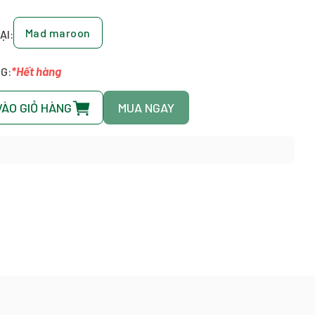
Mad maroon
ẠI:
*Hết hàng
G:
VÀO GIỎ HÀNG
MUA NGAY