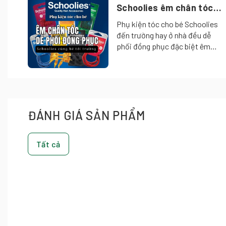
Schoolies êm chân tóc
dễ phối đồng phục tới
Phụ kiện tóc cho bé Schoolies
trường
đến trường hay ở nhà đều dễ
phối đồng phục đặc biệt êm
chân tóc. Với thương hiệu Phụ
kiện tóc cho bé Schoolies của
Úc dành riêng cho các em nhỏ
vui đến trường và tham gia các
hoạt động ngoại khóa một cách
ĐÁNH GIÁ SẢN PHẨM
dễ dàng nhờ thiết kế đồng nhất
về tông màu giúp dễ phối đồng
phục thống nhất với nhau
Tất cả