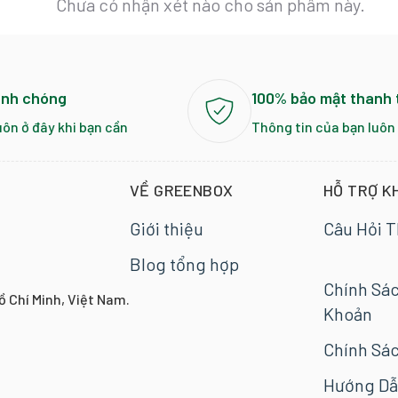
Chưa có nhận xét nào cho sản phẩm này.
anh chóng
100% bảo mật thanh 
uôn ở đây khi bạn cần
Thông tin của bạn luôn
VỀ GREENBOX
HỖ TRỢ K
Giới thiệu
Câu Hỏi 
Blog tổng hợp
Chính Sá
ồ Chí Minh, Việt Nam.
Khoản
Chính Sác
Hướng Dẫ