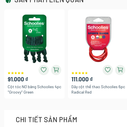
91.000 ₫
111.000 ₫
Cột tóc NƠ băng Schoolies 4pc
Dây cột thể thao Schoolies 6pc
"Groovy" Green
Radical Red
CHI TIẾT SẢN PHẨM