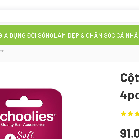
GIA DỤNG ĐỜI SỐNG
LÀM ĐẸP & CHĂM SÓC CÁ NHÂ
oon
Cột
4pc
91.