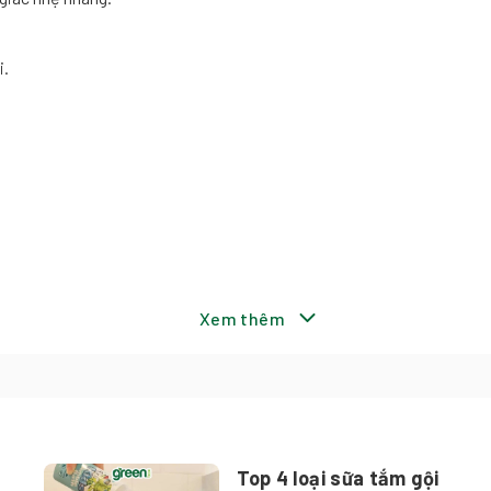
i.
Xem thêm
Top 4 loại sữa tắm gội