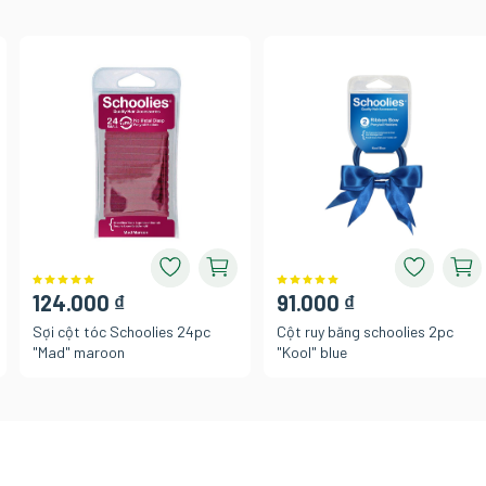
124.000 ₫
91.000 ₫
Sợi cột tóc Schoolies 24pc
Cột ruy băng schoolies 2pc
"Mad" maroon
"Kool" blue