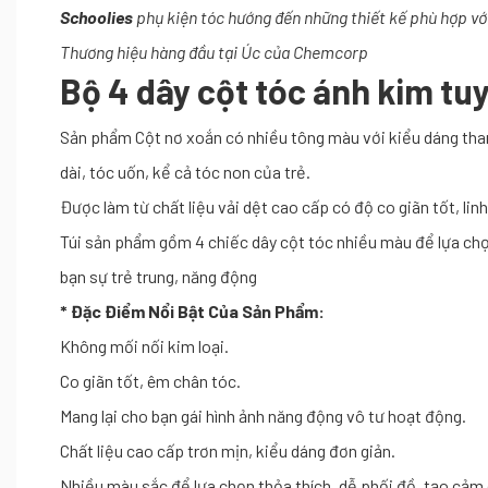
Schoolies
p
hụ
kiện tóc
hướng
đến
những
thiết kế phù hợp v
Thương
hiệu
hàng
đầu
tại
Úc
của
Chemcorp
Bộ 4 dây cột tóc ánh kim tu
Sản phẩm Cột nơ xoắn có nhiều tông màu với kiểu dáng thanh 
dài, tóc uốn, kể cả tóc non của trẻ.
Được làm từ chất liệu vải dệt cao cấp có độ co giãn tốt, li
Túi sản phẩm gồm 4 chiếc dây cột tóc nhiều màu để lựa chọn
bạn sự trẻ trung, năng động
* Đặc Điểm Nổi Bật Của Sản Phẩm:
Không mối nối kim loại.
Co giãn tốt, êm chân tóc.
Mang lại cho bạn gái hình ảnh năng động vô tư hoạt động.
Chất liệu cao cấp trơn mịn, kiểu dáng đơn giản.
Nhiều màu sắc để lựa chọn thỏa thích, dễ phối đồ, tạo cảm