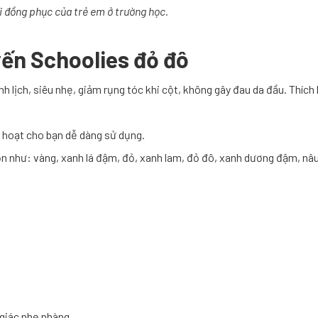
ới đồng
phục
của
trẻ
em
ở
trường học
.
yến Schoolies đỏ đô
lịch, siêu nhẹ, giảm rụng tóc khi cột, không gây đau da đầu. Thích h
nh hoạt cho bạn dễ dàng sử dụng.
 như: vàng, xanh lá đậm, đỏ, xanh lam, đỏ đô, xanh dương đậm, nâu..
 giác nhẹ nhàng.