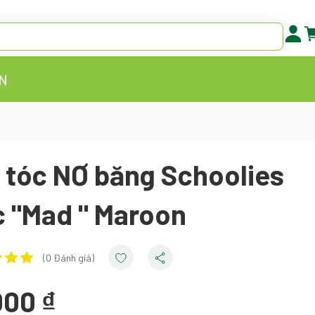
N
 tóc NƠ băng Schoolies
 "Mad " Maroon
(0 Đánh giá)
000 ₫