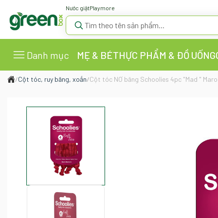
Nước giặt
Playmore
Danh mục
MẸ & BÉ
THỰC PHẨM & ĐỒ UỐNG
/
Cột tóc, ruy băng, xoắn
/
Cột tóc NƠ băng Schoolies 4pc "Mad " Mar