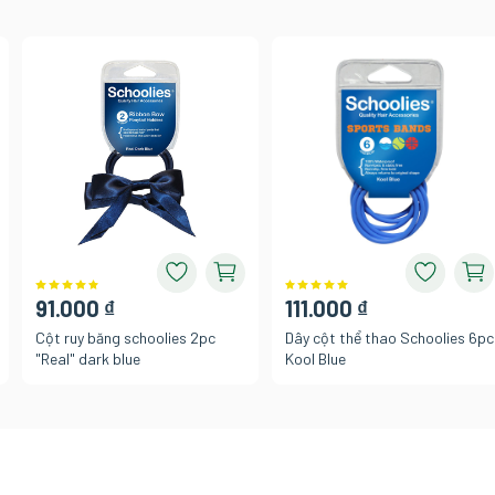
91.000 ₫
111.000 ₫
Cột ruy băng schoolies 2pc
Dây cột thể thao Schoolies 6pc
"Real" dark blue
Kool Blue