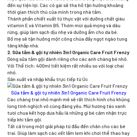
đến sự tiện lợi. Các cô gái sẽ tha hồ tận hưởng khoảng
thời gian thích thú của mình trong nhà tắm.
Thành phần chiết xuất từ thực vật với dưỡng chất giàu
vitamin E và Vitamin B5. Thơm mùi quả mọng và dâu
rừng, giúp làm sạch dịu nhẹ và dưỡng ẩm cho da bé.
Bố mẹ sẽ tận hưởng một công chúa đầy ngọt ngào tung
tăng khắp nhà.
2. Sữa tắm & gội tự nhiên 3in1 Organic Care Fruit Frenzy
Dòng sữa tắm gội dành riêng cho các anh chàng bé nhỏ.
Với Thể tích: 400ml tiết kiệm rất nhiều so với loại chai
nhỏ.
Sản xuất và nhập khẩu trực tiếp từ Úc
Sữa tắm & gội tự nhiên 3in1 Organic Care Fruit Frenzy
Các chàng trai nhỏ mạnh mẽ sẽ rất thích hình chú khủng
long tinh nghịch vô cùng đáng yêu. Mùi hương táo xanh
tươi chua kết hợp dưa hấu là những gì bé cảm nhận trực
tiếp khi tắm gội.
Tất cả trong một giải pháp từ đầu đến chân cho các bé
trai. Giúp làm sạch các vết lấm lem khi chơi thể thao hay