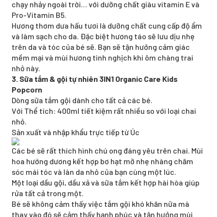
chạy nhảy ngoài trời… với dưỡng chất giàu vitamin E và
Pro-Vitamin B5.
Hương thơm dưa hấu tươi là dưỡng chất cung cấp độ ẩm
và làm sạch cho da. Đặc biệt hương táo sẽ lưu dịu nhẹ
trên da và tóc của bé sẽ. Bạn sẽ tận hưởng cảm giác
mềm mại và mùi hương tinh nghịch khi ôm chàng trai
nhỏ này.
3. Sữa tắm & gội tự nhiên 3IN1 Organic Care Kids
Popcorn
Dòng sữa tắm gội dành cho tất cả các bé.
Với Thể tích: 400ml tiết kiệm rất nhiều so với loại chai
nhỏ.
Sản xuất và nhập khẩu trực tiếp từ Úc
Các bé sẽ rất thích hình chú ong đáng yêu trên chai. Mùi
hoa hướng dương kết hợp bơ hạt mỡ nhẹ nhàng chăm
sóc mái tóc và làn da nhỏ của bạn cùng một lúc.
Một loại dầu gội, dầu xả và sữa tắm kết hợp hài hòa giúp
rửa tất cả trong một.
Bé sẽ không cảm thấy việc tắm gội khó khăn nữa mà
thay vào đó sẽ cảm thấy hạnh phúc và tận hưởng mùi