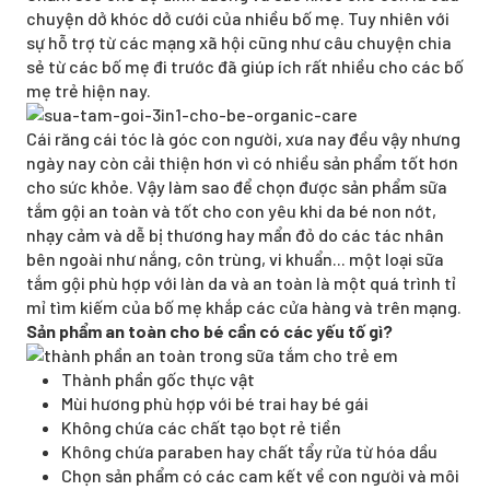
chuyện dở khóc dở cưới của nhiều bố mẹ. Tuy nhiên với
sự hỗ trợ từ các mạng xã hội cũng như câu chuyện chia
sẻ từ các bố mẹ đi trước đã giúp ích rất nhiều cho các bố
mẹ trẻ hiện nay.
Cái răng cái tóc là góc con người, xưa nay đều vậy nhưng
ngày nay còn cải thiện hơn vì có nhiều sản phẩm tốt hơn
cho sức khỏe. Vậy làm sao để chọn được sản phẩm sữa
tắm gội an toàn và tốt cho con yêu khi da bé non nớt,
nhạy cảm và dễ bị thương hay mẩn đỏ do các tác nhân
bên ngoài như nắng, côn trùng, vi khuẩn... một loại sữa
tắm gội phù hợp với làn da và an toàn là một quá trình tỉ
mỉ tìm kiếm của bố mẹ khắp các cửa hàng và trên mạng.
Sản phẩm an toàn cho bé cần có các yếu tố gì?
Thành phần gốc thực vật
Mùi hương phù hợp với bé trai hay bé gái
Không chứa các chất tạo bọt rẻ tiền
Không chứa paraben hay chất tẩy rửa từ hóa dầu
Chọn sản phẩm có các cam kết về con người và môi