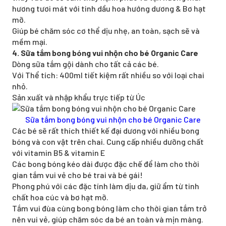
hương tươi mát với tinh dầu hoa hướng dương & Bơ hạt
mỡ.
Giúp bé chăm sóc cơ thể dịu nhẹ, an toàn, sạch sẽ và
mềm mại.
4. Sữa tắm bong bóng vui nhộn cho bé Organic Care
Dòng sữa tắm gội dành cho tất cả các bé.
Với Thể tích: 400ml tiết kiệm rất nhiều so với loại chai
nhỏ.
Sản xuất và nhập khẩu trực tiếp từ Úc
Sữa tắm bong bóng vui nhộn cho bé Organic Care
Các bé sẽ rất thích thiết kế đại dương với nhiều bong
bóng và con vật trên chai. Cung cấp nhiều dưỡng chất
với vitamin B5 & vitamin E
Các bong bóng kéo dài được đặc chế để làm cho thời
gian tắm vui vẻ cho bé trai và bé gái!
Phong phú với các đặc tính làm dịu da, giữ ẩm từ tinh
chất hoa cúc và bơ hạt mỡ.
Tắm vui đùa cùng bong bóng làm cho thời gian tắm trở
nên vui vẻ, giúp chăm sóc da bé an toàn và mịn màng.