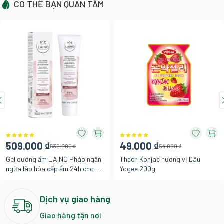
CÓ THỂ BẠN QUAN TÂM
509.000 ₫
49.000 ₫
635.000 ₫
54.000 ₫
Gel dưỡng ẩm LAINO Pháp ngăn
Thạch Konjac hương vị Dâu
ngừa lão hóa cấp ẩm 24h cho da
Yogee 200g
nhạy cảm 97% tự nhiên chứa HA
và chiết xuất oải hương mật
ong, hộp/tuýp 40ml
Dịch vụ giao hàng
Giao hàng tận nơi