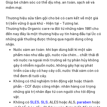
Giúp bé chăm sóc cơ thể dịu nhẹ, an toàn, sạch sẽ và
mềm mại.
Thương hiệu sữa tắm gội cho bé có cam kết về một giá
trị bền vững ở quá khứ - Hiện tại – Tương lai.
Thương hiệu Organic care ra đời từ những năm 1981 cho
đến nay đây là một thương hiệu uy tín hàng đầu tại Úc có
những giải thưởng được thông qua người dùng công
nhận.
Nước xám an toàn: khi bạn dùng bất kì một sản
phẩm nào như dầu gội, nước rửa chén... chất thải đi
với nước ra ngoài môi trường sẽ tự phân hủy không
gây ô nhiễm nguồn nước, không gây hại sự phát
triển của cây cỏ hay cây cối, nước thải xám còn có
thể đem đi tưới cây.
Không có thử nghiệm trên động vật hoặc thành
phần - CCF được công nhận: nhãn hàng coi trọng
những giá trị nhân đạo từ con người cho tới động
vật.
Không có
SLES
,
SLS
, ALES hoặc ALS,
paraben
hoặc