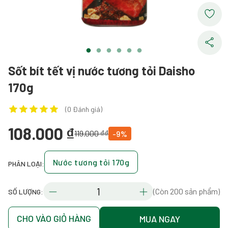
Sốt bít tết vị nước tương tỏi Daisho
170g
(0 Đánh giá)
108.000 ₫
119.000 ₫₫
-9%
Nước tương tỏi 170g
PHÂN LOẠI:
(Còn 200 sản phẩm)
SỐ LƯỢNG:
CHO VÀO GIỎ HÀNG
MUA NGAY