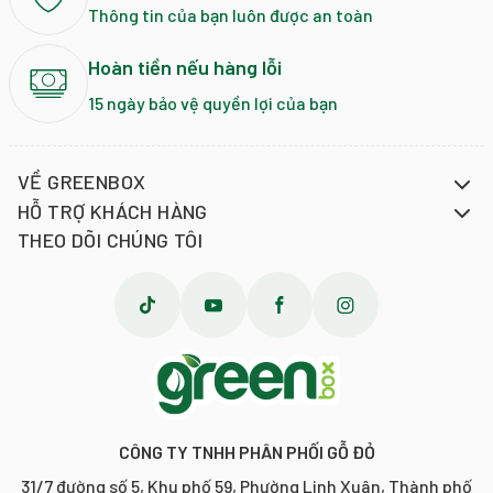
Thông tin của bạn luôn được an toàn
☑️HẠN SỬ DỤNG
HSD: 12 tháng kể từ ngày sản xuất
Hoàn tiền nếu hàng lỗi
Câu Chuyện Thương Hiệu
15 ngày bảo vệ quyền lợi của bạn
Hiện diện từ năm 1966, từ một cửa hàng BBQ nhỏ, hiện nay
DAISHO đã trở thành một trong những nhà sản xuất sốt gia vị,
VỀ GREENBOX
nước dùng sốt lẩu danh tiếng tại Nhật. Sản phẩm của DAISHO
HỖ TRỢ KHÁCH HÀNG
luôn gắn liền với sự sáng tạo hương vị, mang ẩm thực đặc sắc
THEO DÕI CHÚNG TÔI
của Nhật Bản đến gần với hơn với người tiêu dùng trên thế
giới.
Với hơn 2,000 loại sản phẩm, DAISHO xuất khẩu đến hơn 80
quốc gia trên thế giới.
---------- Daisho ----------
#bittet #sot #giavi #bittetapchao #sotcham #thitnuong
CÔNG TY TNHH PHÂN PHỐI GỖ ĐỎ
#gachien #uopthit #daisho #sotnhatban #sotdaisho
31/7 đường số 5, Khu phố 59, Phường Linh Xuân, Thành phố