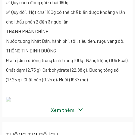
✅ Quy cách đóng gói: chai 180g
✅ Quy đổi: Một chai 180g có thể chế biến được khoảng 4 lần
cho khẩu phần 2 đến 3 người ăn
THÀNH PHẦN CHÍNH
Nước tương Nhật Bản, hành phi, tỏi, tiêu đen, rượu vang đỏ.
THÔNG TIN DINH DƯỠNG
Giá trị dinh dưỡng trung bình trong 100g: Năng lượng (105 kcal),
Chất đạm (2.75 g), Carbohydrate (22.88 g), Đường tổng số
(17.25 g), Chất béo (0.25 g), Muối (1937 mg)
KHÔNG CHỨA:
Xem thêm
Chất bảo quản
Hương liệu tổng hợp
THÔNG TIN BỔ ÍCH