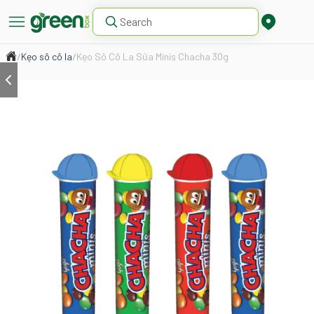
/
Kẹo sô cô la
/
Kẹo Sô Cô La Sữa Minis Chacha 30g