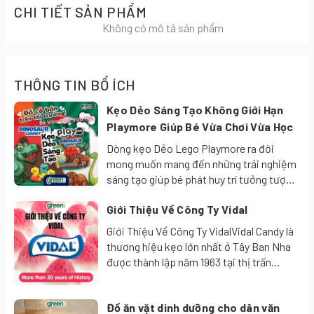
CHI TIẾT SẢN PHẨM
Không có mô tả sản phẩm
THÔNG TIN BỔ ÍCH
Kẹo Dẻo Sáng Tạo Không Giới Hạn
Playmore Giúp Bé Vừa Chơi Vừa Học
Dòng kẹo Dẻo Lego Playmore ra đời
mong muốn mang đến những trải nghiệm
sáng tạo giúp bé phát huy trí tưởng tượng
của bản thân, khơi gợi tư duy cảm nhận
Giới Thiệu Về Công Ty Vidal
cuộc sống. Mang lại cho trẻ em nhiều
sáng tạo mới lạ, bé vừa ăn vừa ngẫu hững
Giới Thiệu Về Công Ty VidalVidal Candy là
tạo ra những hình ảnh ngộ nghĩnh đáng
thương hiệu kẹo lớn nhất ở Tây Ban Nha
yêu.
được thành lập năm 1963 tại thị trấn
Molina de Sugura. Kẹo Vidal là duy nhất
cho kẹo dẻo chứa đầy thạch, kẹo cao su
Đồ ăn vặt dinh dưỡng cho dân văn
bong bóng chứa đầy chất lỏng và kẹo dẻo