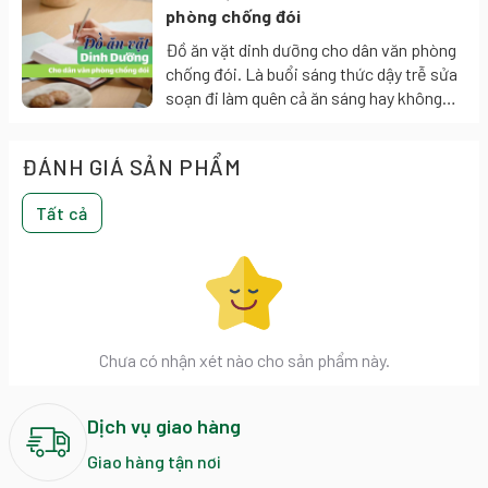
trái cây.
phòng chống đói
Đồ ăn vặt dinh dưỡng cho dân văn phòng
chống đói. Là buổi sáng thức dậy trễ sửa
soạn đi làm quên cả ăn sáng hay không
kịp ăn sáng là một hình ảnh quen thuộc
của bất cứ ai làm văn phòng.Thật tốt khi
ĐÁNH GIÁ SẢN PHẨM
có một bữa ăn sáng tạm thời với mấy
miếng bánh quy Italia, hay một ít loại trái
Tất cả
cây sấy dẻo thơm ngon dinh dưỡng.
Chưa có nhận xét nào cho sản phẩm này.
Dịch vụ giao hàng
Giao hàng tận nơi