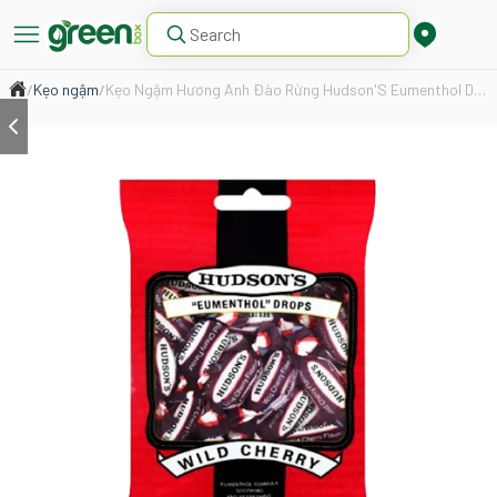
/
Kẹo ngậm
/
Kẹo Ngậm Hương Anh Đào Rừng Hudson'S Eumenthol Drops 100G