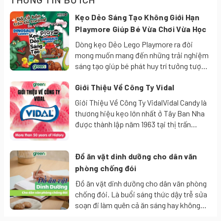
mới cảm giác miệng.
Kẹo Dẻo Sáng Tạo Không Giới Hạn
☑️
Công dụng
Playmore Giúp Bé Vừa Chơi Vừa Học
Làm dịu cổ họng, giúp giảm khô rát và khó chịu.
Dòng kẹo Dẻo Lego Playmore ra đời
mong muốn mang đến những trải nghiệm
Tăng cường cảm giác dễ chịu, mát lành trong khoang
sáng tạo giúp bé phát huy trí tưởng tượng
miệng.
của bản thân, khơi gợi tư duy cảm nhận
Giới Thiệu Về Công Ty Vidal
cuộc sống. Mang lại cho trẻ em nhiều
Tạo hơi thở thơm mát – thích hợp sử dụng sau khi ăn
sáng tạo mới lạ, bé vừa ăn vừa ngẫu hững
Giới Thiệu Về Công Ty VidalVidal Candy là
hoặc trước khi giao tiếp.
tạo ra những hình ảnh ngộ nghĩnh đáng
thương hiệu kẹo lớn nhất ở Tây Ban Nha
yêu.
được thành lập năm 1963 tại thị trấn
Molina de Sugura. Kẹo Vidal là duy nhất
Thành phần
: Đường sucrose, xi-rô glucose, chất điều chỉnh
cho kẹo dẻo chứa đầy thạch, kẹo cao su
Đồ ăn vặt dinh dưỡng cho dân văn
bong bóng chứa đầy chất lỏng và kẹo dẻo
độ acid (INS 330), hương liệu nhân tạo (anh đào), tinh dầu bạc
trái cây.
phòng chống đói
hà (0,08%), dầu khuynh diệp (0,02%), phẩm màu tổng hợp
Đồ ăn vặt dinh dưỡng cho dân văn phòng
(INS 122, INS 124, INS 110).
chống đói. Là buổi sáng thức dậy trễ sửa
soạn đi làm quên cả ăn sáng hay không
Sản phẩm đáp ứng và tuân thủ các tiêu chuẩn an toàn
kịp ăn sáng là một hình ảnh quen thuộc