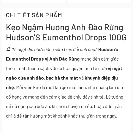
CHI TIẾT SẢN PHẨM
Kẹo Ngậm Hương Anh Đào Rừng
Hudson'S Eumenthol Drops 100G
🍒
“Vị ngọt dịu như sương sớm trên đồi anh đào.”
Hudson’s
Eumenthol Drops vị Anh Đào Rừng
mang đến cảm giác
thơm mát, thanh sạch với sự hòa quyện tinh tế giữa
vị ngọt
ngào của anh đào
,
bạc hà the mát
và
khuynh diệp dịu
nhẹ
. Mỗi viên kẹo là một làn gió mát lành, nhẹ nhàng làm dịu
cổ họng và mang đến cảm giác dễ chịu đầy tinh tế. Lý tưởng
để sử dụng sau bữa ăn, khi nói chuyện nhiều, hoặc đơn giản
chỉ là để tận hưởng một khoảnh khắc thư giãn trong ngày.