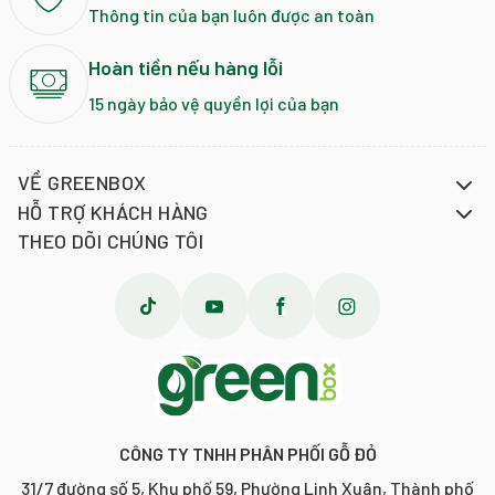
hoặc nơi có nhiệt độ cao.
Thông tin của bạn luôn được an toàn
Đóng kín bao bì sau khi sử dụng nếu chưa dùng hết.
Hoàn tiền nếu hàng lỗi
🧨Lưu ý:
15 ngày bảo vệ quyền lợi của bạn
Cảnh báo: Sau khi mở, vui lòng sử dụng càng sớm càng tốt.
----------Hudson----------
VỀ GREENBOX
#HudsonsAnhDao #KeoNgamMatLanh #CherryMenthol
HỖ TRỢ KHÁCH HÀNG
#HudsonsDrops #FreshBreath #KeoNgamHudsons
THEO DÕI CHÚNG TÔI
CÔNG TY TNHH PHÂN PHỐI GỖ ĐỎ
31/7 đường số 5, Khu phố 59, Phường Linh Xuân, Thành phố