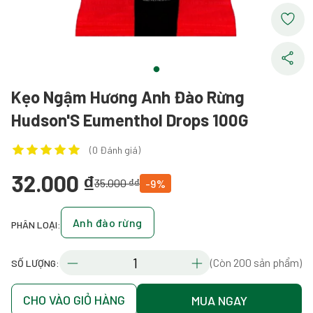
Kẹo Ngậm Hương Anh Đào Rừng
Hudson'S Eumenthol Drops 100G
(0 Đánh giá)
32.000 ₫
35.000 ₫₫
-9%
Anh đào rừng
PHÂN LOẠI:
(Còn 200 sản phẩm)
SỐ LƯỢNG:
CHO VÀO GIỎ HÀNG
MUA NGAY