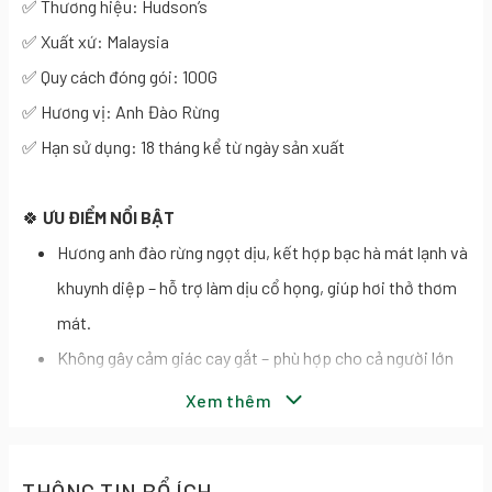
✅ Thương hiệu: Hudson’s
✅ Xuất xứ: Malaysia
✅ Quy cách đóng gói: 100G
✅ Hương vị: Anh Đào Rừng
✅ Hạn sử dụng: 18 tháng kể từ ngày sản xuất
🍀
ƯU ĐIỂM NỔI BẬT
Hương anh đào rừng ngọt dịu, kết hợp bạc hà mát lạnh và
khuynh diệp – hỗ trợ làm dịu cổ họng, giúp hơi thở thơm
mát.
Không gây cảm giác cay gắt – phù hợp cho cả người lớn
và thanh thiếu niên.
Xem thêm
Mang lại cảm giác mát mẻ, sảng khoái tức thì – đặc biệt
khi sử dụng trong thời tiết oi bức hoặc khi cần làm tươi
THÔNG TIN BỔ ÍCH