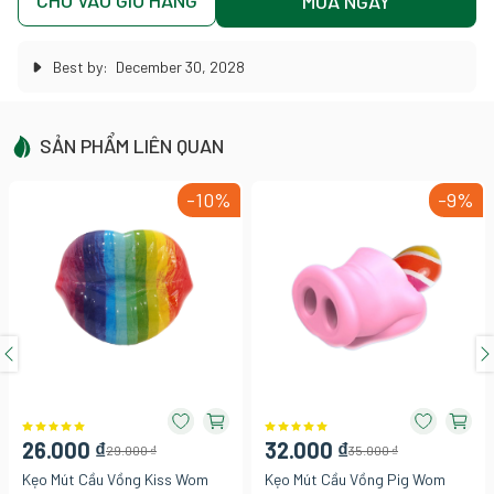
CHO VÀO GIỎ HÀNG
MUA NGAY
Best by:
December 30, 2028
SẢN PHẨM LIÊN QUAN
-10%
-9%
26.000 ₫
32.000 ₫
29.000 ₫
35.000 ₫
Kẹo Mút Cầu Vồng Kiss Wom
Kẹo Mút Cầu Vồng Pig Wom