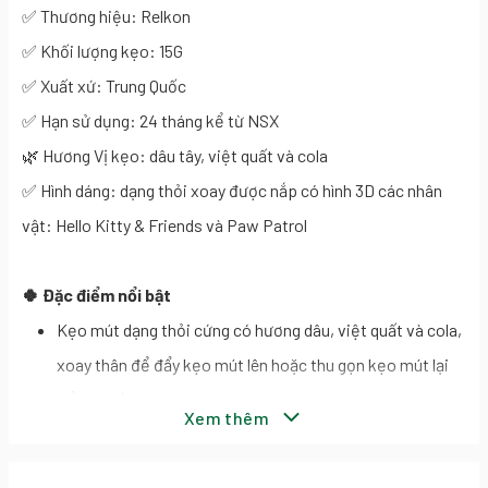
✅ Thương hiệu: Relkon
✅ Khối lượng kẹo: 15G
✅ Xuất xứ: Trung Quốc
✅ Hạn sử dụng: 24 tháng kể từ NSX
🌿 Hương Vị kẹo: dâu tây, việt quất và cola
✅ Hình dáng: dạng thỏi xoay được nắp có hình 3D các nhân
vật: Hello Kitty & Friends và Paw Patrol
🍀 Đặc điểm nổi bật
Kẹo mút dạng thỏi cứng có hương dâu, việt quất và cola,
xoay thân để đẩy kẹo mút lên hoặc thu gọn kẹo mút lại
để đậy nắp
Xem thêm
Khi dùng hết kẹo mút, bé tha hồ sáng tạo với các kiểu
vui chơi của riêng mình