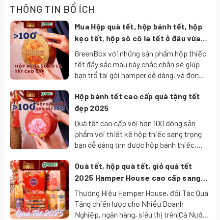
Với nắp có những hình ảnh 3D hấp dẫn của các nhân vật
THÔNG TIN BỔ ÍCH
hoạt hình nổi tiếng mà nhuwgx đứa bé rất yêu thích.
Mua Hộp quà tết, hộp bánh tết, hộp
kẹo tết, hộp sô cô la tết ở đâu vừa
Mỗi loại có chứa 2 hoặc 3 hình sưu tầm bên trong khác
ngon vừa đẹp vừa rẻ?
GreenBox với những sản phẩm hộp thiếc
nhau để bé khám phá.
tết đầy sắc màu này chắc chắn sẽ giúp
Hello Kitty & Friends và Paw Patrol
bạn trổ tài gói hamper dễ dàng, và đơn
giản chỉ cần tặng 1 hộp bánh tết, hộp kẹo
Hello Kitty
– biểu tượng dễ thương toàn cầu đến từ hãng
Hộp bánh tết cao cấp quà tặng tết
tết hay hộp sô cô la tết cũng đủ thể hiện
được sự sang trọng và chu đáo của mình
đẹp 2025
Sanrio (Nhật Bản). Tuy tạo hình và trang phục có sự khác
tới người nhận.
Quà tết cao cấp với hơn 100 dòng sản
nhau, nhưng tất cả đều là biến thể tạo hình của Hello
phẩm với thiết kế hộp thiếc sang trọng
Kitty
bạn dễ dàng tìm được hộp bánh thiếc,
hộp kẹo thiếc, hộp quà sô cô la... cùng
Paw Patrol
- Ba nhân vật chú chó cứu hộ nổi tiếng từ
Quà tết, hộp quà tết, giỏ quà tết
hơn 1000+ sản phẩm bánh kẹo tại
loạt phim hoạt hình thiếu nhi
Paw Patrol
(Đội chó cứu
GreenBox với thiết kế đẹp đẳng cấp sẽ là
2025 Hamper House cao cấp sang
hộ):
món quà ý nghĩa mang giá trị tri ân đích
trọng ý nghĩa tặng người thân, nhân
Thương Hiệu Hamper House, đối Tác Quà
thực.
viên, đối tác
Chase chó cảnh sát (lông nâu, mặc áo xanh, đội
Tặng chiến lược cho Nhiều Doanh
Nghiệp, ngân hàng, siêu thị trên Cả Nước.
mũ cảnh sát):
là trưởng nhóm, dũng cảm và luôn