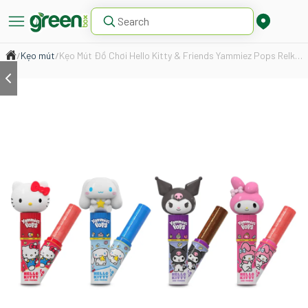
/
Kẹo mút
/
Kẹo Mút Đồ Chơi Hello Kitty & Friends Yammiez Pops Relkon 15g