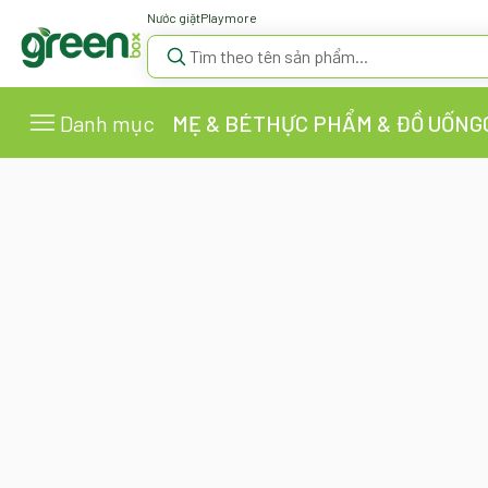
Nước giặt
Playmore
Danh mục
MẸ & BÉ
THỰC PHẨM & ĐỒ UỐNG