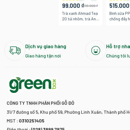
99.000 ₫
515.000
119.000 ₫
Trà xanh Ahmad Tea
Bình sữa P
20 túi nhôm, trà Anh
chống đầy h
thanh nhã hảo hạng
rộng Piyo P
- PY83050
Dịch vụ giao hàng
Hỗ trợ nh
Giao hàng tận nơi
Chúng tôi l
CÔNG TY TNHH PHÂN PHỐI GỖ ĐỎ
31/7 đường số 5, Khu phố 59, Phường Linh Xuân, Thành phố H
MST :
0310251405
Điện thoại :
(028) 3899 7975