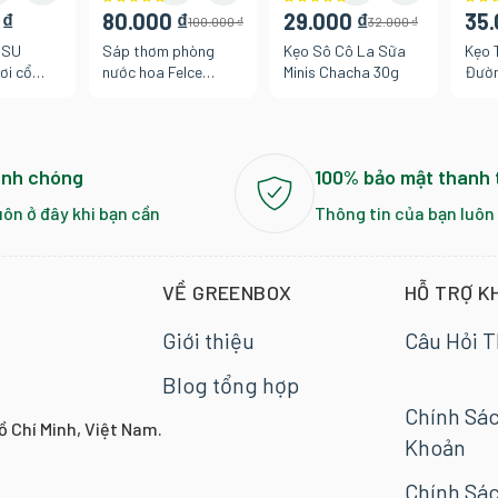
 ₫
80.000 ₫
29.000 ₫
35.
100.000 ₫
32.000 ₫
PSU
Sáp thơm phòng
Kẹo Sô Cô La Sữa
Kẹo 
ơi cổ
nước hoa Felce
Minis Chacha 30g
Đườn
iyo 240ml
Azzurra cổ điển 140g
Play
5
anh chóng
100% bảo mật thanh 
uôn ở đây khi bạn cần
Thông tin của bạn luôn
VỀ GREENBOX
HỖ TRỢ K
Giới thiệu
Câu Hỏi 
Blog tổng hợp
Chính Sá
ồ Chí Minh, Việt Nam.
Khoản
Chính Sác