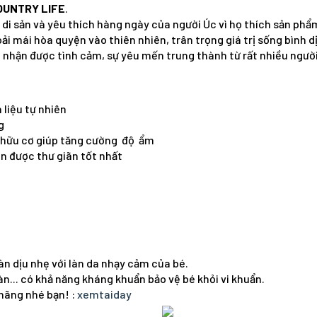
OUNTRY LIFE
.
 di sản và yêu thích hàng ngày của người Úc vì họ thích sản phẩ
ải mái hòa quyện vào thiên nhiên, trân trọng giá trị sống bình dị
 nhận được tình cảm, sự yêu mến trung thành từ rất nhiều người 
 liệu tự nhiên
g
t hữu cơ giúp tăng cường độ ẩm
n được thư giãn tốt nhất
àn dịu nhẹ với làn da nhạy cảm của bé.
n... có khả năng kháng khuẩn bảo vệ bé khỏi vi khuẩn.
hãng nhé bạn! :
xemtaiday