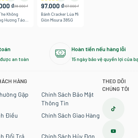
000 ₫
97.000 ₫
38.000 ₫
107.000 ₫
The Không
Bánh Cracker Lúa Mì
g Hương Táo
Giòn Misura 385G
more 22G
toán
Hoàn tiền nếu hàng lỗi
 được an toàn
15 ngày bảo vệ quyền lợi của b
HÁCH HÀNG
THEO DÕI
CHÚNG TÔI
Thường Gặp
Chính Sách Bảo Mật
Thông Tin
ch Điều
Chính Sách Giao Hàng
h Đổi Trả
Chính Sách Hủy Đơn