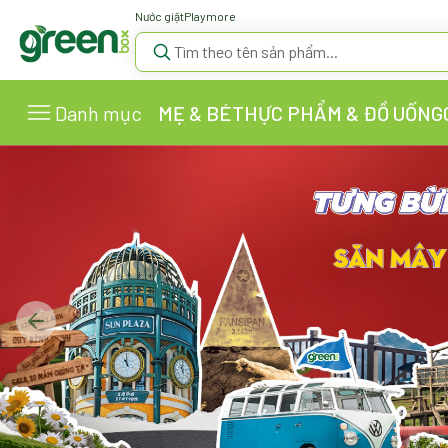
Nước giặt
Playmore
Danh mục
MẸ & BÉ
THỰC PHẨM & ĐỒ UỐNG