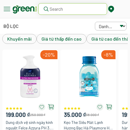
BỘ LỌC
Khuyến mãi
Giá từ thấp đến cao
Giá từ cao đến thấ
-20%
-8%
199.000 ₫
35.000 ₫
199
250.000 ₫
38.000 ₫
Dung dịch vệ sinh ngày kinh
Kẹo The Siêu Mát Lạnh
Dung
nguyệt Felce Azzura PH 3.5
Hương Bạc Hà Playmore Hũ
hàng