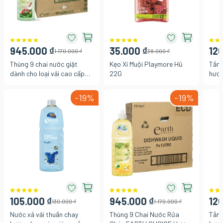
945.000 ₫
35.000 ₫
120
1.170.000 ₫
38.000 ₫
Thùng 9 chai nước giặt
Kẹo Xí Muội Playmore Hũ
Tắm 
dành cho loại vải cao cấp
22G
hươn
Earth Choice 1L
Azzu
-19%
-19%
105.000 ₫
945.000 ₫
120
130.000 ₫
1.170.000 ₫
Nước xả vải thuần chay
Thùng 9 Chai Nước Rửa
Tắm 