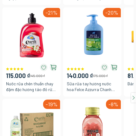
Ultra Protection bảo vệ
22G
4.5 
ngăn mùi hôi 250ml
cổ đ
-21%
-20%
250
115.000 ₫
140.000 ₫
81.
145.000 ₫
175.000 ₫
Nước rửa chén thuần chay
Sữa rửa tay hương nước
Bánh
đậm đặc hương táo đỏ rửa
hoa Felce Azzurra Chanh
sạch vết dầu mỡ cặn bẩn
bạc hà 300ml
dịu nhẹ cho da tay Earth
-19%
-8%
Choice Úc, chai 500ml