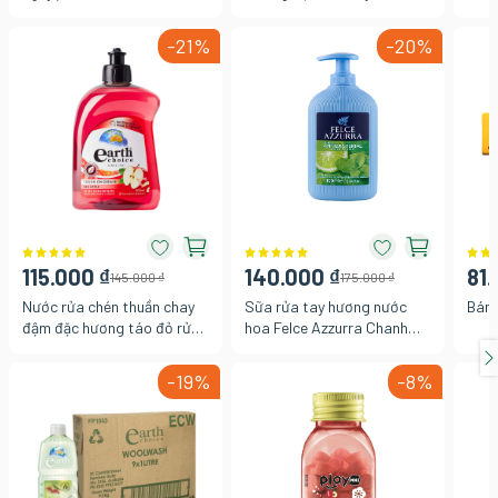
Ultra Protection bảo vệ
22G
4.5 
ngăn mùi hôi 250ml
cổ đ
-21%
-20%
250
115.000 ₫
140.000 ₫
81.
145.000 ₫
175.000 ₫
Nước rửa chén thuần chay
Sữa rửa tay hương nước
Bánh
đậm đặc hương táo đỏ rửa
hoa Felce Azzurra Chanh
sạch vết dầu mỡ cặn bẩn
bạc hà 300ml
dịu nhẹ cho da tay Earth
-19%
-8%
Choice Úc, chai 500ml