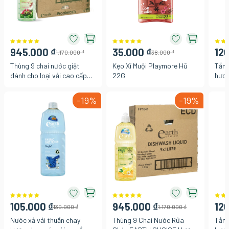
945.000 ₫
35.000 ₫
120
1.170.000 ₫
38.000 ₫
Thùng 9 chai nước giặt
Kẹo Xí Muội Playmore Hũ
Tắm 
dành cho loại vải cao cấp
22G
hươn
Earth Choice 1L
Azzu
-19%
-19%
105.000 ₫
945.000 ₫
120
130.000 ₫
1.170.000 ₫
Nước xả vải thuần chay
Thùng 9 Chai Nước Rửa
Tắm 