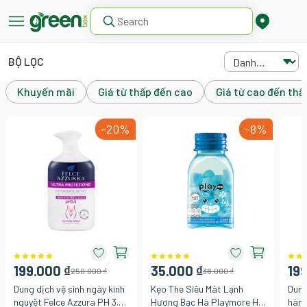
BỘ LỌC
Khuyến mãi
Giá từ thấp đến cao
Giá từ cao đến thấ
-20%
-8%
199.000 ₫
35.000 ₫
199
250.000 ₫
38.000 ₫
Dung dịch vệ sinh ngày kinh
Kẹo The Siêu Mát Lạnh
Dung
nguyệt Felce Azzura PH 3.5
Hương Bạc Hà Playmore Hũ
hàng