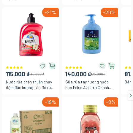
Ultra Protection bảo vệ
22G
4.5 
ngăn mùi hôi 250ml
cổ đ
-21%
-20%
250
115.000 ₫
140.000 ₫
81.
145.000 ₫
175.000 ₫
Nước rửa chén thuần chay
Sữa rửa tay hương nước
Bánh
đậm đặc hương táo đỏ rửa
hoa Felce Azzurra Chanh
sạch vết dầu mỡ cặn bẩn
bạc hà 300ml
dịu nhẹ cho da tay Earth
-19%
-8%
Choice Úc, chai 500ml