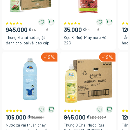
945.000 ₫
35.000 ₫
120
1.170.000 ₫
38.000 ₫
Thùng 9 chai nước giặt
Kẹo Xí Muội Playmore Hũ
Tắm 
dành cho loại vải cao cấp
22G
hươn
Earth Choice 1L
Azzu
-19%
-19%
105.000 ₫
945.000 ₫
120
130.000 ₫
1.170.000 ₫
Nước xả vải thuần chay
Thùng 9 Chai Nước Rửa
Tắm 