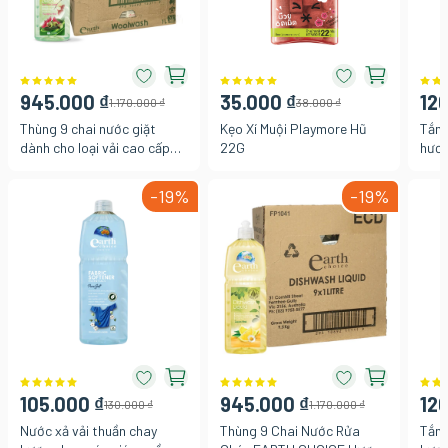
945.000 ₫
35.000 ₫
120
1.170.000 ₫
38.000 ₫
Thùng 9 chai nước giặt
Kẹo Xí Muội Playmore Hũ
Tắm 
dành cho loại vải cao cấp
22G
hươn
Earth Choice 1L
Azzu
-19%
-19%
105.000 ₫
945.000 ₫
120
130.000 ₫
1.170.000 ₫
Nước xả vải thuần chay
Thùng 9 Chai Nước Rửa
Tắm 