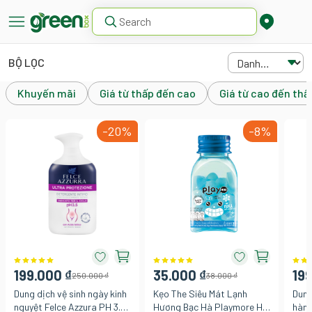
BỘ LỌC
Khuyến mãi
Giá từ thấp đến cao
Giá từ cao đến thấ
-20%
-8%
199.000 ₫
35.000 ₫
199
250.000 ₫
38.000 ₫
Dung dịch vệ sinh ngày kinh
Kẹo The Siêu Mát Lạnh
Dung
nguyệt Felce Azzura PH 3.5
Hương Bạc Hà Playmore Hũ
hàng