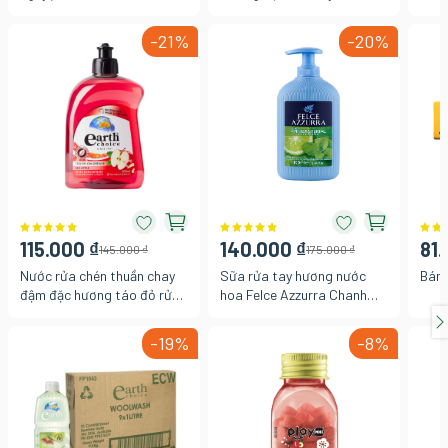
Ultra Protection bảo vệ
22G
4.5 
ngăn mùi hôi 250ml
cổ đ
-21%
-20%
250
115.000 ₫
140.000 ₫
81.
145.000 ₫
175.000 ₫
Nước rửa chén thuần chay
Sữa rửa tay hương nước
Bánh
đậm đặc hương táo đỏ rửa
hoa Felce Azzurra Chanh
sạch vết dầu mỡ cặn bẩn
bạc hà 300ml
dịu nhẹ cho da tay Earth
-19%
-8%
Choice Úc, chai 500ml